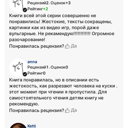
Рецензий
2
Оценок
+3
•
Рейтинг
+2
Книги всей этой серии совершенно не
понравились! Жестокие, тексты сокращены,
картинки как из видео игр, порой даже
вульгарные. Не рекамендую!!!!!!!!!!!! Огромное
разочарование!
Да
Понравилась рецензия?
anna
Рецензий
1
Оценок
0
•
Рейтинг
0
Книга понравилась, но в описании есть
жестокость, как разрезают человека на куски .
этот момент при чтении я пропустила. Для
самостоятельного чтения детям книгу не
рекомендую.
Да
Понравилась рецензия?
Ketti