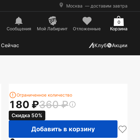
Москва
— доставим завтра
0
Сообщения
Mой Лабиринт
Отложенные
Корзина
 Сейчас
Клуб
Акции
Ограниченное количество
180
360
Скидка 50%
Добавить в корзину