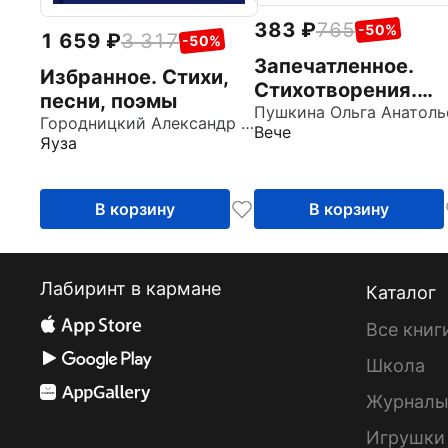
383
765
-50%
1 659
3 317
-50%
Запечатленное.
Избранное. Стихи,
Стихотворения.
песни, поэмы
Избранное
Городницкий Александр Моисеевич
Вече
Яуза
В корзину
В корзину
Лабиринт в кармане
Каталог
Все книг
Школа
Журнал
Игрушки