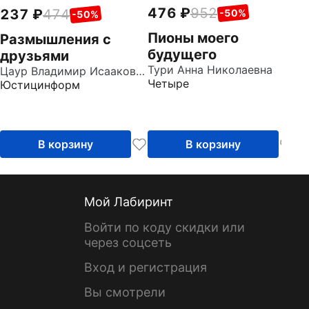
476
952
237
474
-50%
-50%
Пионы моего
Размышления с
будущего
друзьями
Тури Анна Николаевна
Цаур Владимир Исаакович
Четыре
Юстицинформ
В корзину
В корзину
Мой Лабиринт
Войти по коду скидки или
через соцсеть
Вход и регистрация
Вы смотрели