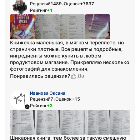
Рецензий
1489
Оценок
+7837
•
Рейтинг
+1
Книжечка маленькая, в мягком переплете, но
странички плотные. Все рецепты подробные,
ингредиенты можно купить в любом
продуктовом магазине. Прикрепляю несколько
фотографий для ознакомления.
Да
Понравилась рецензия?
Иванова Оксана
Рецензий
7
Оценок
+15
•
Рейтинг
+3
Шикарная книга, тем более за такую смешную