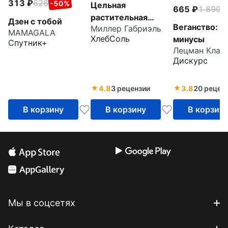
313
626
-50%
Цельная
665
1 899
-
растительная
Дзен с тобой
Веганство: п
Миллер Габриэль
диета. По любви и
MAMAGALA
ХлебСоль
минусы
для здоровья. 75
Спутник+
Лецман Клау
идеально здоровых
Дискурс
рецептов
4.8
3 рецензии
3.8
20 рецен
В корзину
В корзину
В корзин
Мы в соцсетях