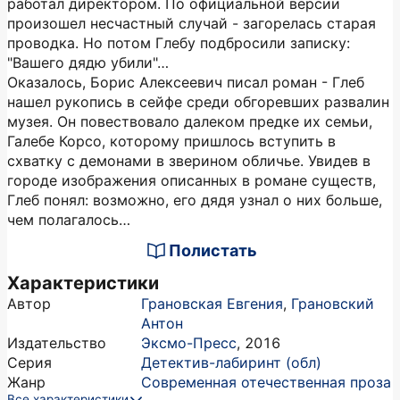
работал директором. По официальной версии
произошел несчастный случай - загорелась старая
проводка. Но потом Глебу подбросили записку:
"Вашего дядю убили"…
Оказалось, Борис Алексеевич писал роман - Глеб
нашел рукопись в сейфе среди обгоревших развалин
музея. Он повествовало далеком предке их семьи,
Галебе Корсо, которому пришлось вступить в
схватку с демонами в зверином обличье. Увидев в
городе изображения описанных в романе существ,
Глеб понял: возможно, его дядя узнал о них больше,
чем полагалось…
Полистать
Характеристики
Автор
Грановская Евгения
,
Грановский
Антон
Издательство
Эксмо-Пресс
,
2016
Серия
Детектив-лабиринт (обл)
Жанр
Современная отечественная проза
Все характеристики