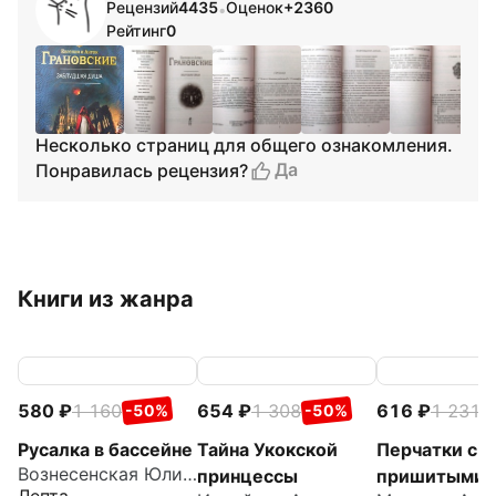
Рецензий
4435
Оценок
+2360
•
Рейтинг
0
Несколько страниц для общего ознакомления.
Да
Понравилась рецензия?
Книги из жанра
580
1 160
654
1 308
616
1 231
-50%
-50%
-
Русалка в бассейне
Тайна Укокской
Перчатки с
Вознесенская Юлия Николаевна
принцессы
пришитыми