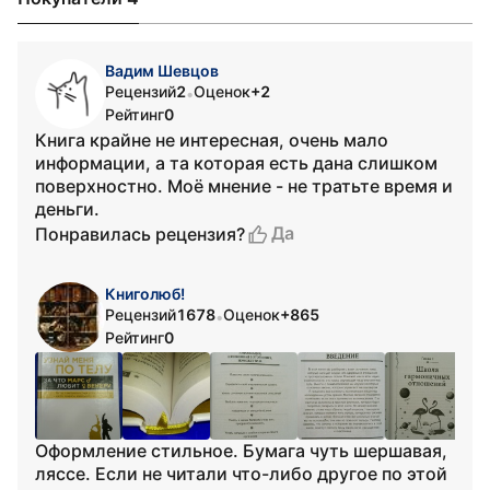
Вадим Шевцов
Рецензий
2
Оценок
+2
•
Рейтинг
0
Книга крайне не интересная, очень мало
информации, а та которая есть дана слишком
поверхностно. Моё мнение - не тратьте время и
деньги.
Да
Понравилась рецензия?
Книголюб!
Рецензий
1678
Оценок
+865
•
Рейтинг
0
Оформление стильное. Бумага чуть шершавая,
ляссе. Если не читали что-либо другое по этой