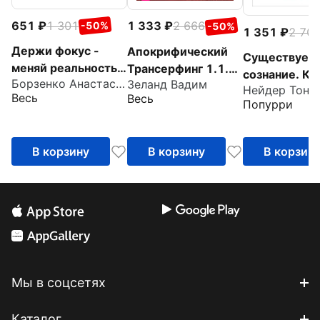
651
1 301
1 333
2 666
-50%
-50%
1 351
2 70
Держи фокус -
Апокрифический
Существует 
меняй реальность!
Трансерфинг 1.1.
сознание. Ка
Борзенко Анастасия
Зеланд Вадим
Практики
Новое издание
Нейдер Тони
осознанност
Весь
Весь
трансформации
Попурри
преобразит 
жизнь
В корзину
В корзину
В корзин
Мы в соцсетях
Каталог