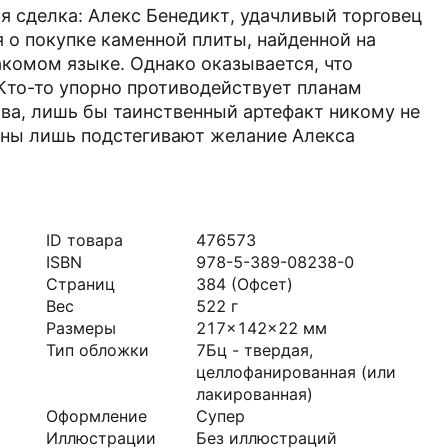
я сделка: Алекс Бенедикт, удачливый торговец
 о покупке каменной плиты, найденной на
акомом языке. Однако оказывается, что
 Кто-то упорно противодействует планам
ства, лишь бы таинственный артефакт никому не
айны лишь подстегивают желание Алекса
ID товара
476573
ISBN
978-5-389-08238-0
Страниц
384
(Офсет)
Вес
522
г
Размеры
217x142x22
мм
Тип обложки
7Бц - твердая,
целлофанированная (или
лакированная)
Оформление
Супер
Иллюстрации
Без иллюстраций