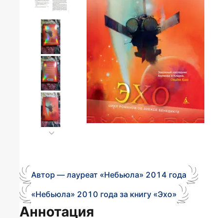
Автор — лауреат «Небьюла» 2014 года
«Небьюла» 2010 года за книгу «Эхо»
Аннотация