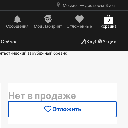
Москва
— доставим 8 авг.
0
Сообщения
Mой Лабиринт
Отложенные
Корзина
 Сейчас
Клуб
Акции
нтастический зарубежный боевик
Нет в продаже
Отложить