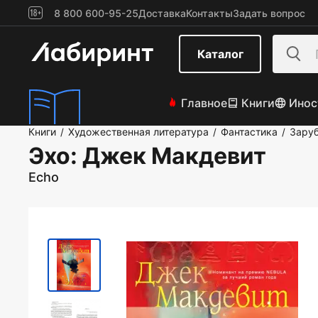
8 800 600-95-25
Доставка
Контакты
Задать вопрос
Каталог
Главное
Книги
Инос
Книги
Художественная литература
Фантастика
Зару
/
/
/
Эхо
: Джек Макдевит
Echo