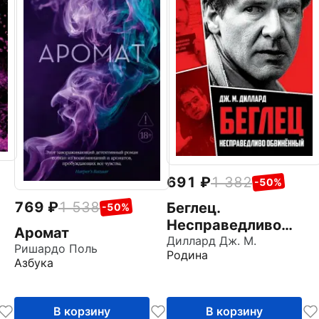
691
1 382
-50%
769
1 538
Беглец.
-50%
Несправедливо
Аромат
обвиненный
Диллард Дж. М.
Ришардо Поль
Родина
Азбука
В корзину
В корзину