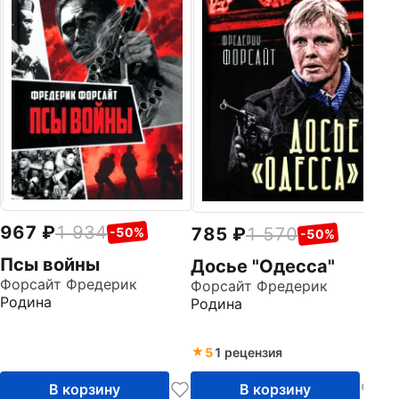
Н
Ли
Аз
967
1 934
785
1 570
-50%
-50%
Псы войны
Досье "Одесса"
Форсайт Фредерик
Форсайт Фредерик
Родина
Родина
5
1 рецензия
В корзину
В корзину