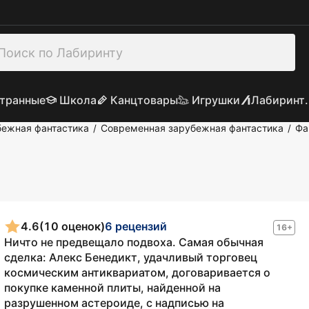
транные
Школа
Канцтовары
Игрушки
Лабиринт.
бежная фантастика
Современная зарубежная фантастика
Фа
/
/
4.6
(10 оценок)
6 рецензий
16+
Ничто не предвещало подвоха. Самая обычная
сделка: Алекс Бенедикт, удачливый торговец
космическим антиквариатом, договаривается о
покупке каменной плиты, найденной на
разрушенном астероиде, с надписью на