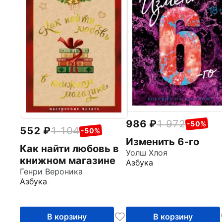
986
1 972
-50%
552
1 104
-50%
Изменить 6-го
Как найти любовь в
Уолш Хлоя
книжном магазине
Азбука
Генри Вероника
Азбука
В корзину
В корзину