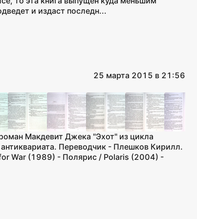
исе, то эта книга выпущен куда меньшим
дведет и издаст последн...
25 марта 2015 в 21:56
роман Макдевит Джека "Эхот" из цикла
 антиквариата. Переводчик - Плешков Кирилл.
or War (1989) - Полярис / Polaris (2004) -