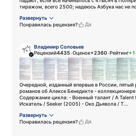
падают, если все начиналось с 4тысяч в Поляр
тиражом, всего 2500; надеюсь Азбука нас не по
Развернуть
Да
Понравилась рецензия?
Владимир Соловьев
Рецензий
4435
Оценок
+2360
Рейтинг
+1
•
•
Очередной, изданный впервые в России, пятый 
романов об Алексе Бенедикте - коллекционере
Содержание цикла: - Военный талант / A Talent f
Искатель / Seeker (2005) - Око Дьявола / T...
Развернуть
Да
Понравилась рецензия?