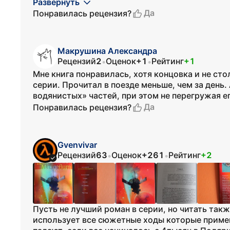
Развернуть
Да
Понравилась рецензия?
Макрушина Александра
Рецензий
2
Оценок
+1
Рейтинг
+1
•
•
Мне книга понравилась, хотя концовка и не ст
серии. Прочитал в поезде меньше, чем за день.
водянистых» частей, при этом не перегружая 
Да
Понравилась рецензия?
Gvenvivar
Рецензий
63
Оценок
+261
Рейтинг
+2
•
•
Пусть не лучший роман в серии, но читать такж
использует все сюжетные ходы которые примен