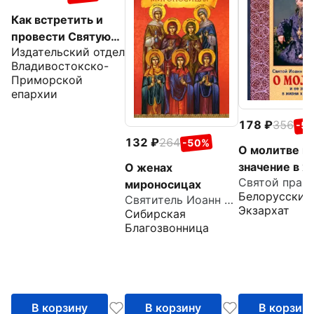
Как встретить и
провести Святую
Издательский отдел
Пасху
Владивостокско-
Приморской
епархии
178
356
-5
132
264
-50%
О молитве и 
значение в ж
О женах
христианства
мироносицах
Белорусский
Святитель Иоанн Златоуст
Извлечения 
Экзархат
Сибирская
дневника с
Благозвонница
комментари
пастырей
В корзину
В корзину
В корзин