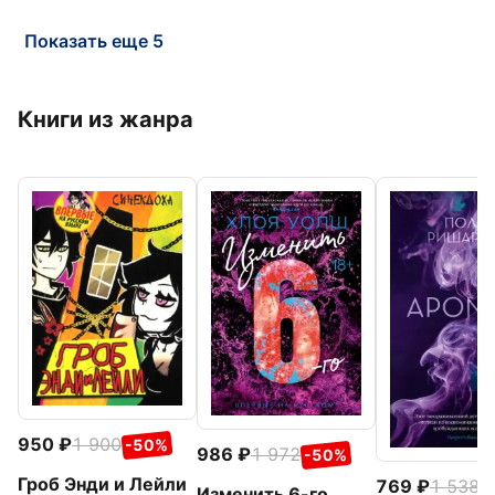
Показать еще 5
Книги из жанра
950
1 900
-50%
986
1 972
-50%
Гроб Энди и Лейли
769
1 538
-
Изменить 6-го