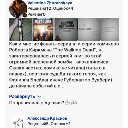
Valentina Zhuranskaya
Рецензий
12
Оценок
+4
•
Рейтинг
0
Как и многие фанаты сериала и серии комиксов
Роберта Киркмана "The Walking Dead", я
заинтересовалась и серией книг по этой
огромной вселенной зомби - апокалипсиса.
Скажу честно, комикс не читала(только в
планах), поэтому судьба такого героя, как
Филиппа Блейка( иначе Губернатор Вудбери)
до начала событий в с...
Развернуть
Да
Понравилась рецензия?
Александр Краснов
Рецензий
5
Оценок
+2
•