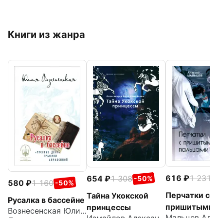
Книги из жанра
616
1 231
654
1 308
-
-50%
580
1 160
-50%
Перчатки с
Тайна Укокской
Русалка в бассейне
пришитыми
принцессы
Вознесенская Юлия Николаевна