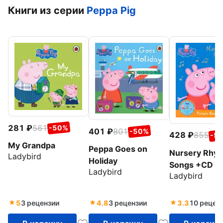
Книги из серии
Peppa Pig
281
561
-50%
401
801
-50%
428
855
-5
My Grandpa
Peppa Goes on
Nursery Rhy
Ladybird
Holiday
Songs +CD
Ladybird
Ladybird
5
3 рецензии
4.8
3 рецензии
3.3
10 рецен