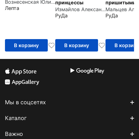
Вознесенская Юлия Николаевна
принцессы
пришитыми
Лепта
Измайлов Александр
пальцами
РуДа
РуДа
В корзину
В корзину
В корзин
Мы в соцсетях
Каталог
Важно