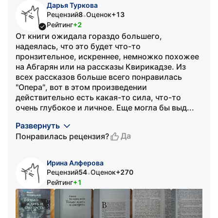
Дарья Туркова
Рецензий
8
Оценок
+13
•
Рейтинг
+2
От книги ожидала гораздо большего,
надеялась, что это будет что-то
пронзительное, искреннее, немножко похожее
на Абгарян или на рассказы Квирикадзе. Из
всех рассказов больше всего понравилась
"Опера", вот в этом произведении
действительно есть какая-то сила, что-то
очень глубокое и личное. Еще могла бы выд...
Развернуть
Да
Понравилась рецензия?
Ирина Алферова
Рецензий
54
Оценок
+270
•
Рейтинг
+1