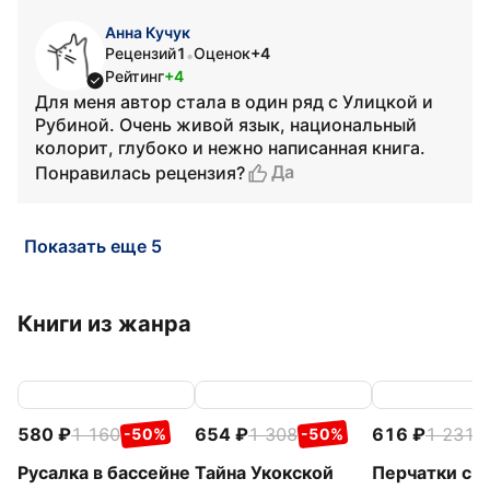
Анна Кучук
Рецензий
1
Оценок
+4
•
Рейтинг
+4
Для меня автор стала в один ряд с Улицкой и
Рубиной. Очень живой язык, национальный
колорит, глубоко и нежно написанная книга.
Да
Понравилась рецензия?
Показать еще 5
Книги из жанра
580
1 160
654
1 308
616
1 231
-50%
-50%
-
Русалка в бассейне
Тайна Укокской
Перчатки с