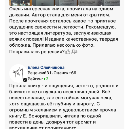
Очень интересная книга, прочитала на одном
дыхании. Автор стала для меня открытием.
После прочтения осталось какое-то приятное
ощущение свежести и легкости. Рекомендую,
это настоящая литература, заслуживающая
всяких похвал! Издание качественное, твердая
обложка. Прилагаю несколько фото.
Да
Понравилась рецензия?
Елена Олейникова
Рецензий
31
Оценок
+69
•
Рейтинг
+2
Прочла книгу - и ощущения, чего-то, родного и
близкого не отпускало несколько дней. Всё
повествование, как спокойная могучая река,
хотя ощущаешь её глубину и широту. С
огромным желанием и удовольствием прочла
книгу Е. Бочоришвили, читала по одной
повести в день, дозируя тот аромат и
восхищение от прочитанного