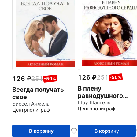
126
251
-50%
126
251
-50%
В плену
Всегда получать
равнодушного
свое
сердца
Шоу Шантель
Биссел Анжела
Центрполиграф
Центрполиграф
В корзину
В корзину