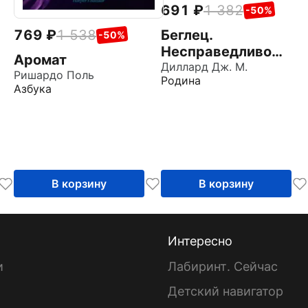
691
1 382
-50%
769
1 538
Беглец.
-50%
Несправедливо
Аромат
обвиненный
Диллард Дж. М.
Ришардо Поль
Родина
Азбука
В корзину
В корзину
Интересно
и
Лабиринт. Сейчас
Детский навигатор