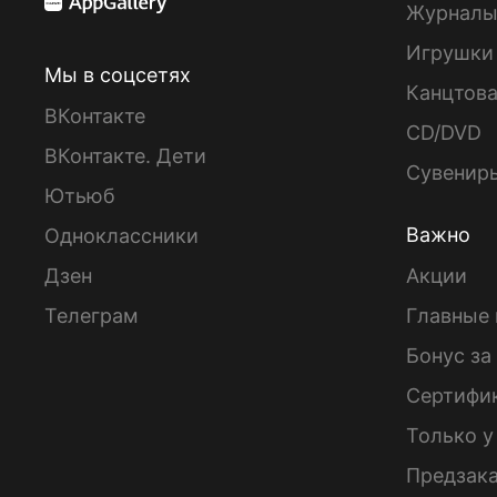
Журнал
Игрушки
Мы в соцсетях
Канцтов
ВКонтакте
CD/DVD
ВКонтакте. Дети
Сувенир
Ютьюб
Важно
Одноклассники
Дзен
Акции
Телеграм
Главные 
Бонус за
Сертифи
Только у
Предзак