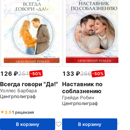
126
251
133
266
-50%
-50%
Всегда говори "Да!"
Наставник по
Уоллес Барбара
соблазнению
Центрполиграф
Грейди Робин
Центрполиграф
3.5
1 рецензия
В корзину
В корзину