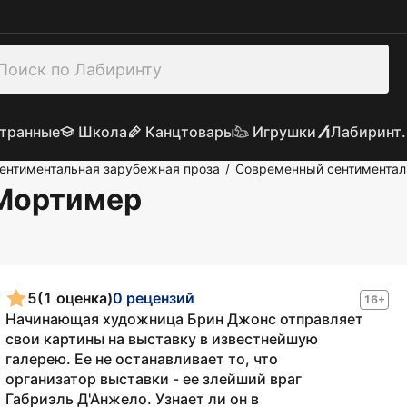
транные
Школа
Канцтовары
Игрушки
Лабиринт.
ентиментальная зарубежная проза
Современный сентиментал
/
 Мортимер
5
(1 оценка)
0 рецензий
16+
Начинающая художница Брин Джонс отправляет
свои картины на выставку в известнейшую
галерею. Ее не останавливает то, что
организатор выставки - ее злейший враг
Габриэль Д'Анжело. Узнает ли он в