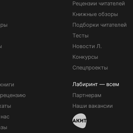
ы
Рецензии читателей
Книжные обзоры
ары
Подборки читателей
Тесты
ы
Новости Л.
Конкурсы
Спецпроекты
Лабиринт — всем
книги
 рецензию
Партнерам
каты
Наши вакансии
 нас
азы