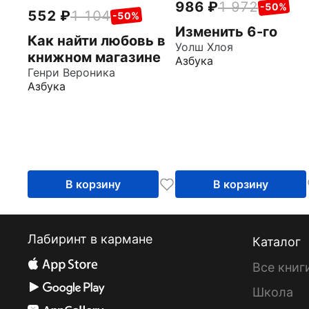
986
1 972
-50%
552
1 104
-50%
Изменить 6-го
Как найти любовь в
Уолш Хлоя
книжном магазине
Азбука
Генри Вероника
Азбука
В корзину
В корзину
Лабиринт в кармане
Каталог
Все книг
Школа