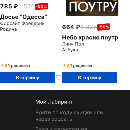
785
1 570
-50%
Досье "Одесса"
Форсайт Фредерик
664
1 327
-50%
Родина
Небо красно поутру
Линч Пол
Азбука
5
1 рецензия
4
1 рецензия
В корзину
В корзину
Мой Лабиринт
Войти по коду скидки или
через соцсеть
Вход и регистрация