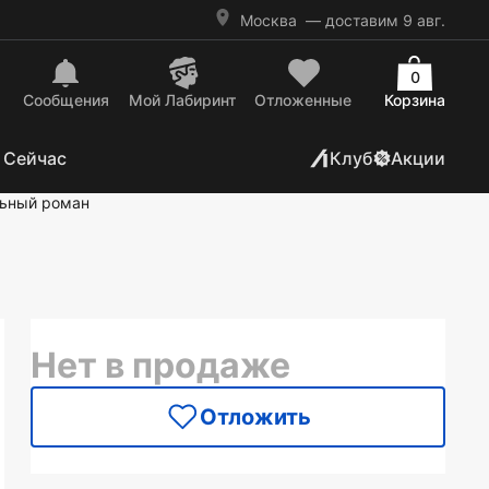
Москва
— доставим 9 авг.
0
Сообщения
Mой Лабиринт
Отложенные
Корзина
 Сейчас
Клуб
Акции
ьный роман
Нет в продаже
Отложить