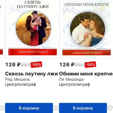
126
251
126
251
-50%
-50%
Сквозь паутину лжи
Обними меня крепче
Рид Мишель
Ли Миранда
Центрполиграф
Центрполиграф
В корзину
В корзину