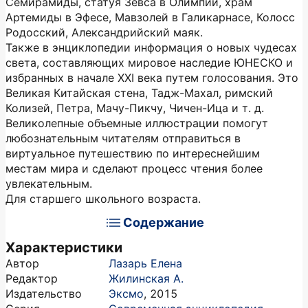
Семирамиды, статуя Зевса в Олимпии, храм
Артемиды в Эфесе, Мавзолей в Галикарнасе, Колосс
Родосский, Александрийский маяк.
Также в энциклопедии информация о новых чудесах
света, составляющих мировое наследие ЮНЕСКО и
избранных в начале XXI века путем голосования. Это
Великая Китайская стена, Тадж-Махал, римский
Колизей, Петра, Мачу-Пикчу, Чичен-Ица и т. д.
Великолепные объемные иллюстрации помогут
любознательным читателям отправиться в
виртуальное путешествию по интереснейшим
местам мира и сделают процесс чтения более
увлекательным.
Для старшего школьного возраста.
Содержание
Характеристики
Автор
Лазарь Елена
Редактор
Жилинская А.
Издательство
Эксмо
,
2015