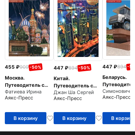
447
894
455
909
-5
-50%
447
894
-50%
Беларусь.
Москва.
Китай.
Путеводител
Путеводитель с
Путеводитель с
Фатиева Ирина
маршрутами
маршрутами
Джан Ша Сергей
маршрутами +
Аякс-Пресс
Аякс-Пресс
Аякс-Пресс
карта
В корзину
В корзину
В корзин