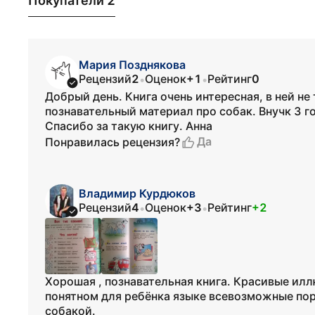
Покупатели 2
Мария Позднякова
Рецензий
2
Оценок
+1
Рейтинг
0
•
•
Добрый день. Книга очень интересная, в ней не
познавательный материал про собак. Внучк 3 г
Спасибо за такую книгу. Анна
Да
Понравилась рецензия?
Владимир Курдюков
Рецензий
4
Оценок
+3
Рейтинг
+2
•
•
Хорошая , познавательная книга. Красивые илл
понятном для ребёнка языке всевозможные пор
собакой.