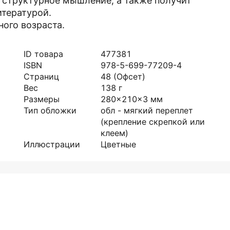
и структурное мышление, а также получит
итературой.
ого возраста.
ID товара
477381
ISBN
978-5-699-77209-4
Страниц
48
(Офсет)
Вес
138
г
Размеры
280x210x3
мм
Тип обложки
обл - мягкий переплет
(крепление скрепкой или
клеем)
Иллюстрации
Цветные