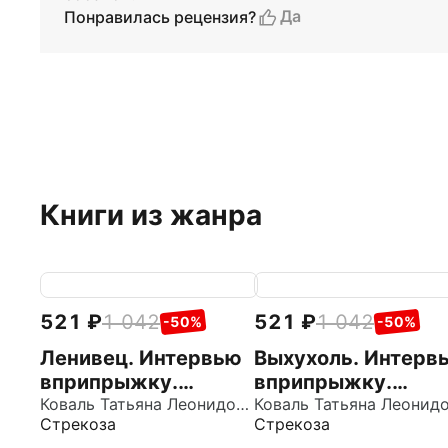
Да
Понравилась рецензия?
Книги из жанра
521
1 042
521
1 042
-50%
-50%
Ленивец. Интервью
Выхухоль. Интерв
вприпрыжку.
вприпрыжку.
Репортер Пружинка
Коваль Татьяна Леонидовна
Репортер Пружин
Стрекоза
Стрекоза