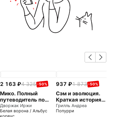
2 163
4 325
937
1 873
7
-50%
-50%
Мико. Полный
Сэм и эволюция.
П
путеводитель по
Краткая история
П
миру грибов
Дворжак Иржи
эволюционной
Грилль Андреа
к
Мо
Белая ворона / Альбус
Попурри
С
биологии
л
корвус