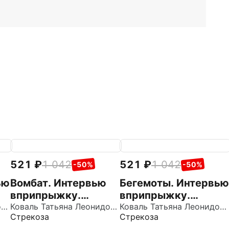
521
1 042
521
1 042
-50%
-50%
ью
Вомбат. Интервью
Бегемоты. Интервью
вприпрыжку.
вприпрыжку.
ка
Коваль Татьяна Леонидовна
Репортер Пружинка
Коваль Татьяна Леонидовна
Репортер Пружинка
Коваль Татьяна Леонидовна
Стрекоза
Стрекоза