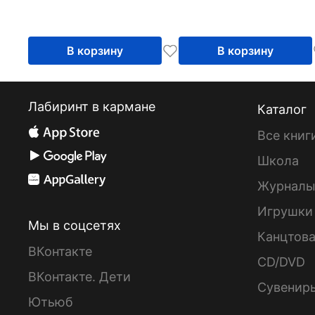
В корзину
В корзину
Лабиринт в кармане
Каталог
Все книг
Школа
Журнал
Игрушки
Мы в соцсетях
Канцтов
ВКонтакте
CD/DVD
ВКонтакте. Дети
Сувенир
Ютьюб