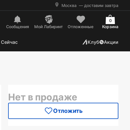
Москва
— доставим завтра
0
Сообщения
Mой Лабиринт
Отложенные
Корзина
 Сейчас
Клуб
Акции
Нет в продаже
Отложить