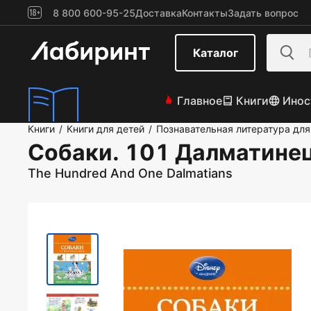
8 800 600-95-25
Доставка
Контакты
Задать вопрос
Каталог
Главное
Книги
Инос
Книги
Книги для детей
Познавательная литература для
/
/
Собаки. 101 Далматинец
The Hundred And One Dalmatians