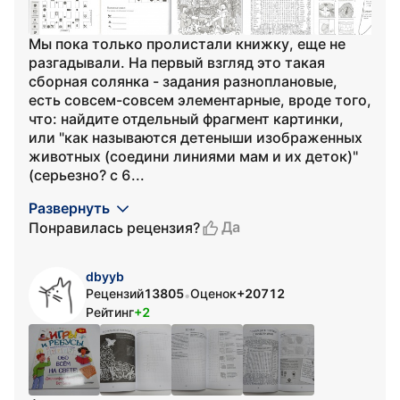
Мы пока только пролистали книжку, еще не
разгадывали. На первый взгляд это такая
сборная солянка - задания разноплановые,
есть совсем-совсем элементарные, вроде того,
что: найдите отдельный фрагмент картинки,
или "как называются детеныши изображенных
животных (соедини линиями мам и их деток)"
(серьезно? с 6...
Развернуть
Да
Понравилась рецензия?
dbyyb
Рецензий
13805
Оценок
+20712
•
Рейтинг
+2