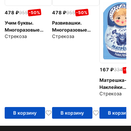
478
955
478
955
-50%
-50%
Учим буквы.
Развивашки.
Многоразовые
Многоразовые
Стрекоза
Стрекоза
рабочие тетради
рабочие тетради
167
334
-5
Матрешка-г
Наклейки
Стрекоза
матрешки
В корзину
В корзину
В корзин