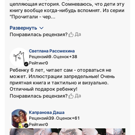
цепляющая история. Сомневаюсь, что дети эту
книгу вообще когда-нибудь вспомнят. Из серии
"Прочитали - чер...
Развернуть
Да
Понравилась рецензия?
Светлана Рассмехина
Рецензий
9
Оценок
+38
•
Рейтинг
0
Ребенку 6 лет, читает сам - оторваться не
может. Иллюстрации запредельные! Очень
приятная книга и тактильно и визуально.
Отличный подарок ребенку!
Да
Понравилась рецензия?
Капранова Даша
Рецензий
39
Оценок
+61
•
Рейтинг
0