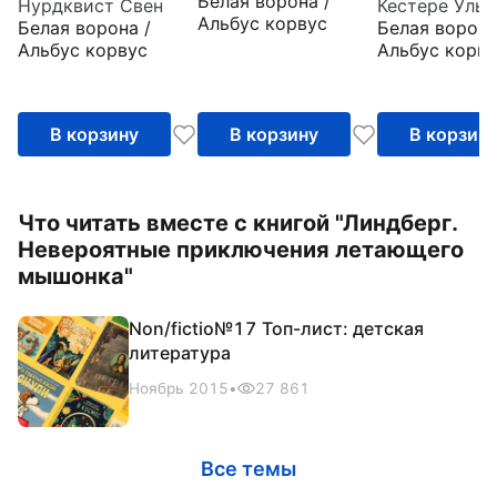
Белая ворона /
Нурдквист Свен
Кестере Ульр
когда был
Альбус корвус
Белая ворона /
Белая ворона
маленький
Альбус корвус
Альбус корву
В корзину
В корзину
В корзин
Что читать вместе с книгой "Линдберг.
Невероятные приключения летающего
мышонка"
Non/fictio№17 Топ-лист: детская
литература
Ноябрь 2015
•
27 861
Все темы