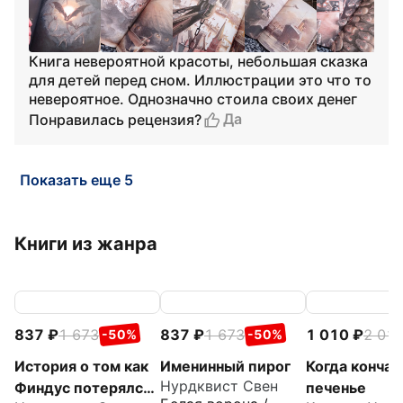
Книга невероятной красоты, небольшая сказка
для детей перед сном. Иллюстрации это что то
невероятное. Однозначно стоила своих денег
Да
Понравилась рецензия?
Показать еще 5
Книги из жанра
837
1 673
837
1 673
1 010
2 01
-50%
-50%
История о том как
Именинный пирог
Когда кончае
Нурдквист Свен
Финдус потерялся,
печенье