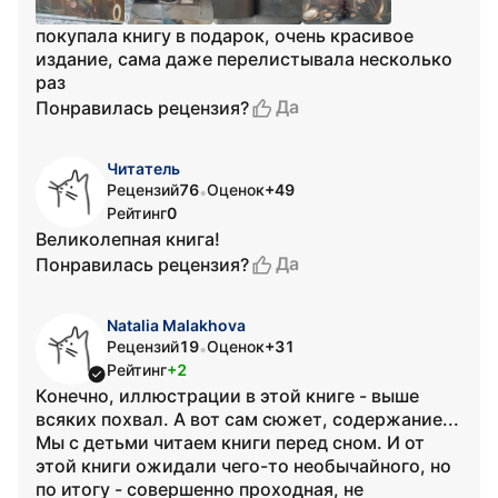
покупала книгу в подарок, очень красивое
издание, сама даже перелистывала несколько
раз
Да
Понравилась рецензия?
Читатель
Рецензий
76
Оценок
+49
•
Рейтинг
0
Великолепная книга!
Да
Понравилась рецензия?
Natalia Malakhova
Рецензий
19
Оценок
+31
•
Рейтинг
+2
Конечно, иллюстрации в этой книге - выше
всяких похвал. А вот сам сюжет, содержание...
Мы с детьми читаем книги перед сном. И от
этой книги ожидали чего-то необычайного, но
по итогу - совершенно проходная, не