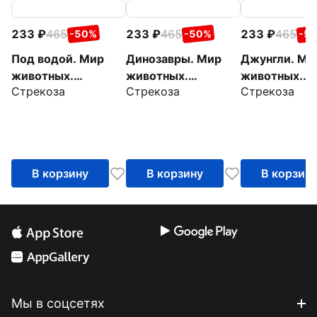
233
465
233
465
233
465
-50%
-50%
-5
Под водой. Мир
Динозавры. Мир
Джунгли. Ми
животных.
животных.
животных.
Стрекоза
Стрекоза
Стрекоза
Наклейки
Наклейки
Наклейки
В корзину
В корзину
В корзин
Мы в соцсетях