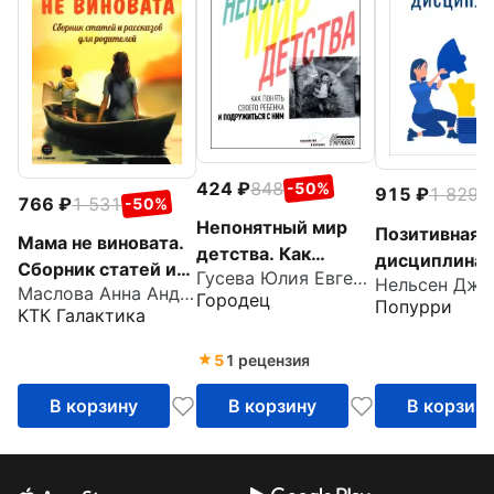
424
848
-50%
915
1 829
-
766
1 531
-50%
Непонятный мир
Позитивная
Мама не виновата.
детства. Как
дисциплина.
Сборник статей и
Гусева Юлия Евгеньевна
понять своего
Нельсен Дже
помочь детя
Маслова Анна Андреевна
рассказов для
Городец
Попурри
ребенка и
развить
КТК Галактика
родителей
подружиться с ним
сознательнос
5
1 рецензия
ответственн
В корзину
В корзину
В корзин