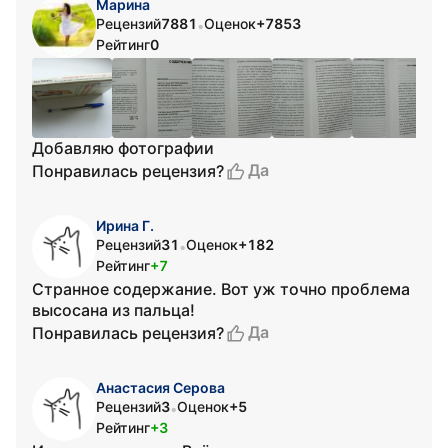
Марина
Рецензий
7881
Оценок
+7853
•
Рейтинг
0
Добавляю фотографии
Да
Понравилась рецензия?
Ирина Г.
Рецензий
31
Оценок
+182
•
Рейтинг
+7
Странное содержание. Вот уж точно проблема
высосана из пальца!
Да
Понравилась рецензия?
Анастасия Серова
Рецензий
3
Оценок
+5
•
Рейтинг
+3