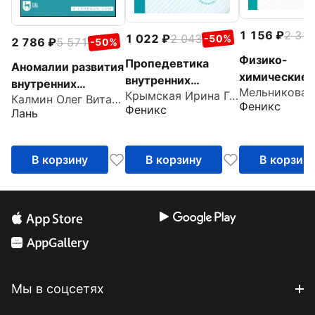
1 156
2 31
1 022
2 043
-50%
2 786
5 571
-50%
Физико-
Пропедевтика
Аномалии развития
химические
внутренних
внутренних
методы
Крымская Ирина Георгиевна
болезней. Учебное
Калмин Олег Витальевич
органов. Учебное
Феникс
Феникс
исследовани
Лань
пособие
пособие для СПО
техника
лабораторн
В корзину
В корзину
В корзин
работ
Мы в соцсетях