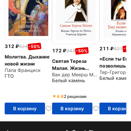
312
624
-50%
211
421
-5
172
343
-50%
Молитва. Дыхание
«Если ты Ем
Святая Тереза
новой жизни
позволишь…
Малая. Жизнь
Папа Франциск
Жизнь свято
Ван дер Меерш Максенс
Терезы из Лизье,
ГТО
Белый камен
Маравильяс 
Белый камень
Учителя Церкви
– босой
кармелитки
4.8
2 рецензии
В корзину
В корзину
В корзин