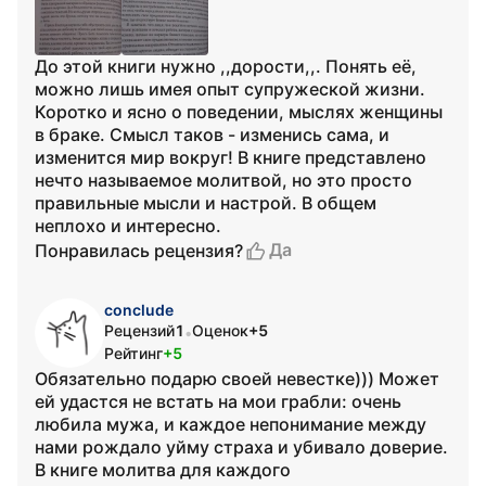
До этой книги нужно ,,дорости,,. Понять её,
можно лишь имея опыт супружеской жизни.
Коротко и ясно о поведении, мыслях женщины
в браке. Смысл таков - изменись сама, и
изменится мир вокруг! В книге представлено
нечто называемое молитвой, но это просто
правильные мысли и настрой. В общем
неплохо и интересно.
Да
Понравилась рецензия?
conclude
Рецензий
1
Оценок
+5
•
Рейтинг
+5
Обязательно подарю своей невестке))) Может
ей удастся не встать на мои грабли: очень
любила мужа, и каждое непонимание между
нами рождало уйму страха и убивало доверие.
В книге молитва для каждого