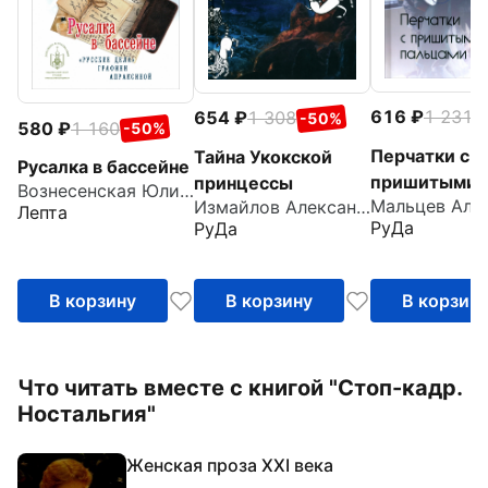
616
1 231
654
1 308
-
-50%
580
1 160
-50%
Перчатки с
Тайна Укокской
Русалка в бассейне
пришитыми
принцессы
Вознесенская Юлия Николаевна
Измайлов Александр
пальцами
Лепта
РуДа
РуДа
В корзину
В корзину
В корзин
Что читать вместе с книгой "Стоп-кадр.
Ностальгия"
Женская проза XXI века