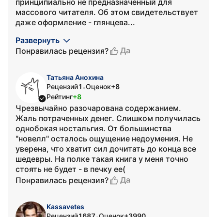
принципиально не предназначенный для
массового читателя. Об этом свидетельствует
даже оформление - глянцева...
Развернуть
Да
Понравилась рецензия?
Татьяна Анохина
Рецензий
1
Оценок
+8
•
Рейтинг
+8
Чрезвычайно разочарована содержанием.
Жаль потраченных денег. Слишком получилась
однобокая ностальгия. От большинства
"новелл" осталось ощущение недоумения. Не
уверена, что хватит сил дочитать до конца все
шедевры. На полке такая книга у меня точно
стоять не будет - в печку ее(
Да
Понравилась рецензия?
Kassavetes
Рецензий
1687
Оценок
+3990
•