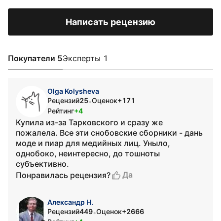
Написать рецензию
Покупатели 5
Эксперты 1
Olga Kolysheva
Рецензий
25
Оценок
+171
•
Рейтинг
+4
Купила из-за Тарковского и сразу же
пожалела. Все эти снобовские сборники - дань
моде и пиар для медийных лиц. Уныло,
однобоко, неинтересно, до тошноты
субъективно.
Да
Понравилась рецензия?
Александр Н.
Рецензий
449
Оценок
+2666
•