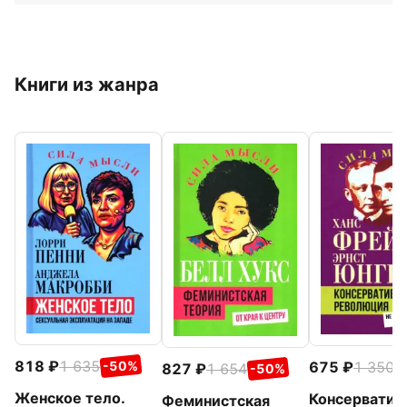
Книги из жанра
818
1 635
675
1 350
-50%
-
827
1 654
-50%
Женское тело.
Консерватив
Феминистская