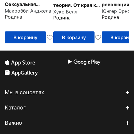
Сексуальная
революция. 
теория. От края к
Макробби Анджела
Юнгер Эрнст
эксплуатация на
изменяя ниче
Хукс Белл
центру
Родина
Родина
Родина
Западе
изменить вс
В корзину
В корзину
В корзин
Мы в соцсетях
Каталог
Важно