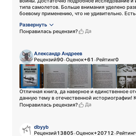
войны. Достаточно подробное исследование и 
типа самолетов. Больше внимания уделено раз
боевому применению, что не удивительно. Есть 
Развернуть
Да
Понравилась рецензия?
Александр Андреев
Рецензий
90
Оценок
+61
Рейтинг
0
•
•
Отличная книга, да наверное и единственное о
данную тему в отечественной историографии! 
Да
Понравилась рецензия?
dbyyb
Рецензий
13805
Оценок
+20712
Рейтинг
•
•