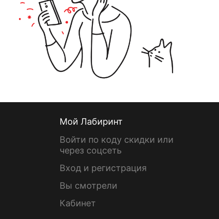
Мой Лабиринт
Войти по коду скидки или
через соцсеть
Вход и регистрация
Вы смотрели
Кабинет