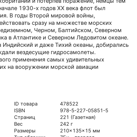
кобритании и потерпев поражение, немцы тем
 начале 1930-х годов ХХ века флот был
ция. В годы Второй мировой войны,
ействовать сразу на множестве морских
Средиземном, Черном, Балтийском, Северном
ика в Атлантике и Северном Ледовитом океане.
в Индийский и даже Тихий океаны, добирались
ождали вездесущие гидросамолеты.
евого применения самых удивительных
их на вооружении морской авиации
ID товара
478522
ISBN
978-5-227-05851-5
Страниц
221
(Газетная)
Вес
242
г
Размеры
210x135x15
мм