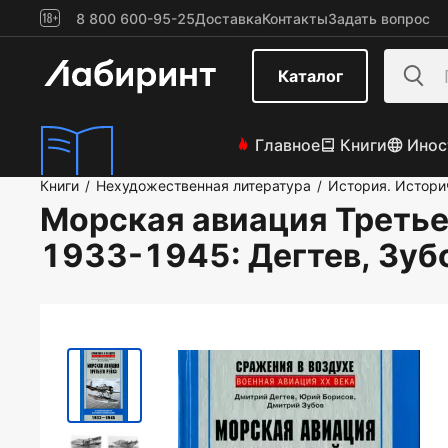
8 800 600-95-25
Доставка
Контакты
Задать вопрос
Каталог
Главное
Книги
Инос
Книги
Нехудожественная литература
История. Истори
/
/
Морская авиация Третье
1933-1945
: Дегтев, Зуб