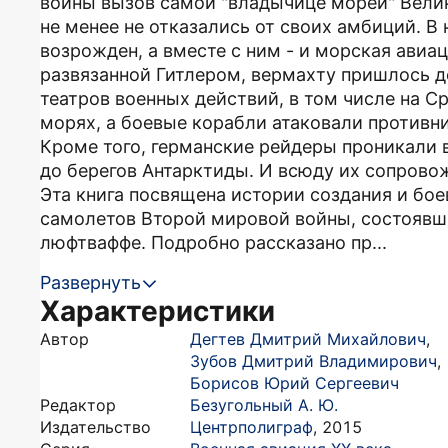
войны вызов самой "владычице морей" Вели
не менее не отказались от своих амбиций. В
возрожден, а вместе с ним - и морская авиа
развязанной Гитлером, вермахту пришлось д
театров военных действий, в том числе на 
морях, а боевые корабли атаковали противн
Кроме того, германские рейдеры проникали 
до берегов Антарктиды. И всюду их сопров
Эта книга посвящена истории создания и бо
самолетов Второй мировой войны, состоявш
люфтваффе. Подробно рассказано пр...
Развернуть
Характеристики
Автор
Дегтев Дмитрий Михайлович
,
Зубов Дмитрий Владимирович
,
Борисов Юрий Сергеевич
Редактор
Безугольный А. Ю.
Издательство
Центрполиграф
,
2015