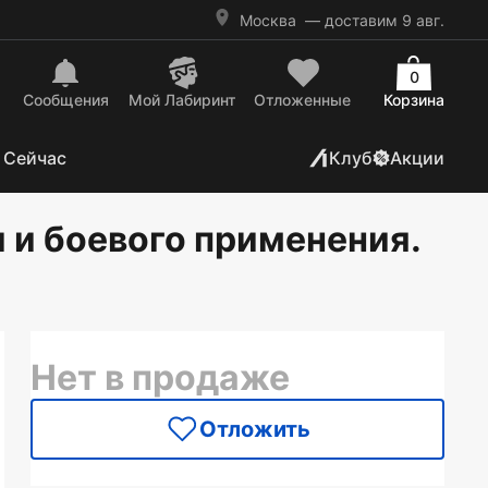
Москва
— доставим 9 авг.
0
Сообщения
Mой Лабиринт
Отложенные
Корзина
 Сейчас
Клуб
Акции
 и боевого применения.
Нет в продаже
Отложить