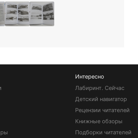
Интересно
и
Лабиринт. Сейчас
Детский навигатор
ы
Рецензии читателей
Книжные обзоры
ары
Подборки читателей