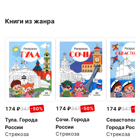
Книги из жанра
174
347
174
347
174
347
-50%
-50%
-5
Сочи. Города
Тула. Города
Севастополь
России
России
Города Росс
Стрекоза
Стрекоза
Стрекоза