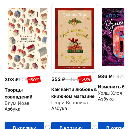
986
1 972
-
552
1 104
303
606
-50%
-50%
Изменить 6-
Как найти любовь в
Творцы
Уолш Хлоя
книжном магазине
совпадений
Азбука
Генри Вероника
Блум Йоав
Азбука
Азбука
В корзину
В корзину
В корзин