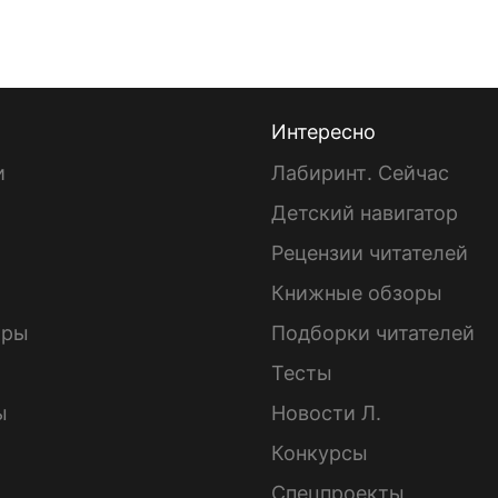
Интересно
и
Лабиринт. Сейчас
Детский навигатор
ы
Рецензии читателей
Книжные обзоры
ары
Подборки читателей
Тесты
ы
Новости Л.
Конкурсы
Спецпроекты