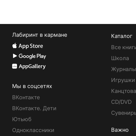
Лабиринт в кармане
Каталог
Все книг
Школа
Журнал
Игрушки
Мы в соцсетях
Канцтов
ВКонтакте
CD/DVD
ВКонтакте. Дети
Сувенир
Ютьюб
Важно
Одноклассники