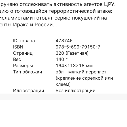
ручено отслеживать активность агентов ЦРУ.
ию о готовящейся террористической атаке:
исламистами готовят серию покушений на
енты Ирака и России...
ID товара
478746
ISBN
978-5-699-79150-7
Страниц
320
(Газетная)
Вес
140
г
Размеры
164x113x18
мм
Тип обложки
обл - мягкий переплет
(крепление скрепкой или
клеем)
Иллюстрации
Без иллюстраций