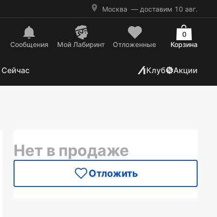
Москва
— доставим 10 авг.
0
Сообщения
Mой Лабиринт
Отложенные
Корзина
 Сейчас
Клуб
Акции
Нет в продаже
Отложить