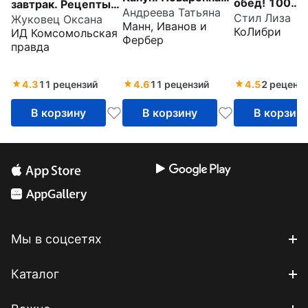
обед! 100
завтрак. Рецепты
Андреева Татьяна
книга для
Стил Лиза
Жуковец Оксана
кулинарных
красивых и
Манн, Иванов и
Хэллоуина
КоЛибри
ИД Комсомольская
шедевров,
здоровых
Фербер
правда
рецептов,
завтраков на
маленьких
каждый день
4.3
11 рецензий
4.6
11 рецензий
4.5
2 реценз
хитростей и
вариаций
В корзину
В корзину
В корзин
Мы в соцсетях
Каталог