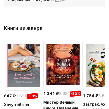
Книги из жанра
1 341
2 681
-50%
1 754
3 50
847
1 694
-50%
Мистер Вечный
Завтрак, ужин
Хочу тебя на
Канун. Поваренная