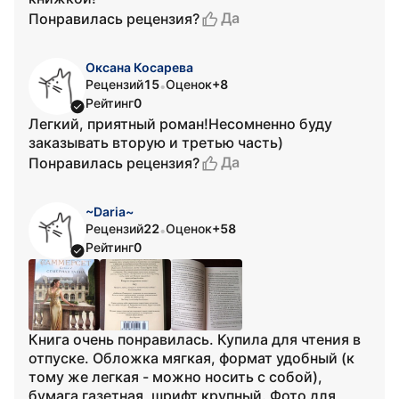
Да
Понравилась рецензия?
Оксана Косарева
Рецензий
15
Оценок
+8
•
Рейтинг
0
Легкий, приятный роман!Несомненно буду
заказывать вторую и третью часть)
Да
Понравилась рецензия?
~Daria~
Рецензий
22
Оценок
+58
•
Рейтинг
0
Книга очень понравилась. Купила для чтения в
отпуске. Обложка мягкая, формат удобный (к
тому же легкая - можно носить с собой),
бумага газетная, шрифт крупный. Фото для