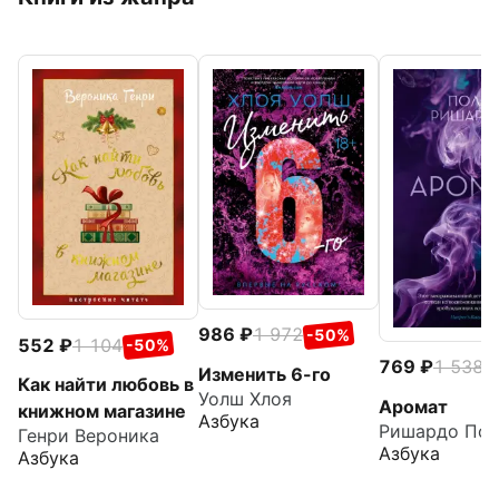
986
1 972
-50%
552
1 104
-50%
769
1 538
-
Изменить 6-го
Как найти любовь в
Уолш Хлоя
Аромат
книжном магазине
Азбука
Ришардо Пол
Генри Вероника
Азбука
Азбука