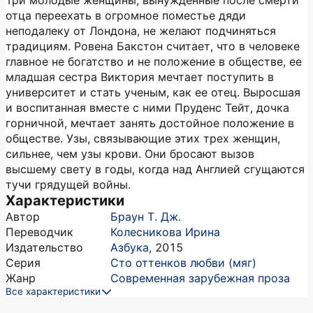
Три молодые женщины, вынужденные после смерти
отца переехать в огромное поместье дяди
неподалеку от Лондона, не желают подчиняться
традициям. Ровена Бакстон считает, что в человеке
главное не богатство и не положение в обществе, ее
младшая сестра Виктория мечтает поступить в
университет и стать ученым, как ее отец. Выросшая
и воспитанная вместе с ними Пруденс Тейт, дочка
горничной, мечтает занять достойное положение в
обществе. Узы, связывающие этих трех женщин,
сильнее, чем узы крови. Они бросают вызов
высшему свету в годы, когда над Англией сгущаются
тучи грядущей войны.
Характеристики
Автор
Браун Т. Дж.
Переводчик
Колесникова Ирина
Издательство
Азбука
,
2015
Серия
Сто оттенков любви (мяг)
Жанр
Современная зарубежная проза
Все характеристики