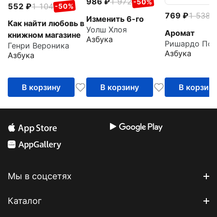
986
1 972
-50%
552
1 104
-50%
769
1 538
-
Изменить 6-го
Как найти любовь в
Уолш Хлоя
Аромат
книжном магазине
Азбука
Ришардо Пол
Генри Вероника
Азбука
Азбука
В корзину
В корзину
В корзин
Мы в соцсетях
Каталог