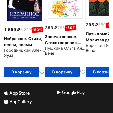
295
589
-5
383
765
-50%
1 659
3 317
-50%
Путь домой.
Запечатленное.
Избранное. Стихи,
Молитва доб
Стихотворения.
песни, поэмы
Березкин Ян
русской
Пушкина Ольга Анатольевна
Избранное
Городницкий Александр Моисеевич
Вече
Вече
Яуза
В корзину
В корзину
В корзин