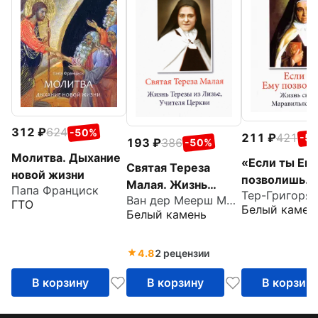
312
624
-50%
211
421
-5
193
386
-50%
Молитва. Дыхание
«Если ты Ем
Святая Тереза
новой жизни
позволишь…
Малая. Жизнь
Папа Франциск
Жизнь свято
Ван дер Меерш Максенс
Терезы из Лизье,
ГТО
Белый камен
Маравильяс 
Белый камень
Учителя Церкви
– босой
кармелитки
4.8
2 рецензии
В корзину
В корзину
В корзин