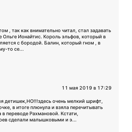
том , так как внимательно читал, стал задавать
це Ольге Ионайтис. Король эльфов, который в
яется с бородой. Балин, который гном , в
у-то се...
11 мая 2019 в 17:29
я детишек,НО!!!здесь очень мелкий шрифт,
чке, в итоге плюнула и взяла перечитывать
 в переводе Рахмановой. Кстати,
оев сделали малышковыми и э...