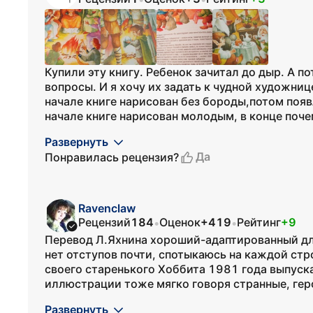
Купили эту книгу. Ребенок зачитал до дыр. А по
вопросы. И я хочу их задать к чудной художни
начале книге нарисован без бороды,потом появл
начале книге нарисован молодым, в конце почем
Развернуть
Да
Понравилась рецензия?
Ravenclaw
Рецензий
184
Оценок
+419
Рейтинг
+9
•
•
Перевод Л.Яхнина хороший-адаптированный дл
нет отступов почти, спотыкаюсь на каждой стро
своего старенького Хоббита 1981 года выпуска
иллюстрации тоже мягко говоря странные, гер
Развернуть