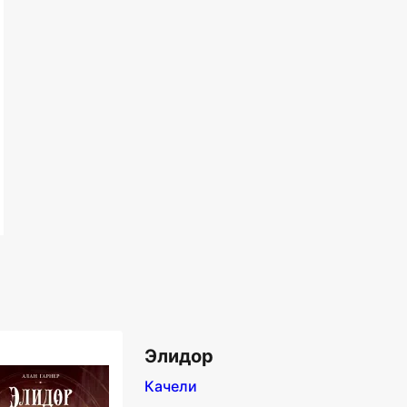
Элидор
Качели