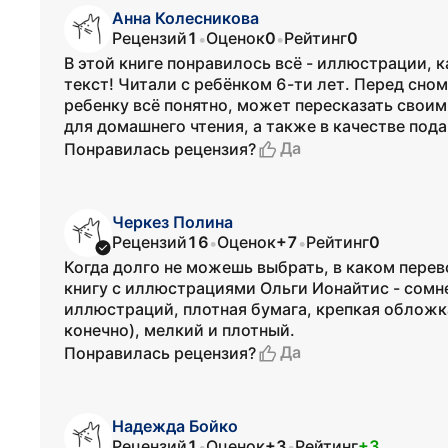
Анна Колесникова
Рецензий
1
Оценок
0
Рейтинг
0
•
•
В этой книге понравилось всё - иллюстрации, к
текст! Читали с ребёнком 6-ти лет. Перед сном
ребенку всё понятно, может пересказать свои
для домашнего чтения, а также в качестве пода
Да
Понравилась рецензия?
Черкез Полина
Рецензий
16
Оценок
+7
Рейтинг
0
•
•
Когда долго не можешь выбрать, в каком перев
книгу с иллюстрациями Ольги Ионайтис - сомне
иллюстраций, плотная бумага, крепкая обложк
конечно), мелкий и плотный.
Да
Понравилась рецензия?
Надежда Бойко
Рецензий
1
Оценок
+3
Рейтинг
+3
•
•