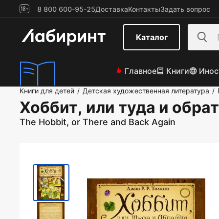
8 800 600-95-25
Доставка
Контакты
Задать вопрос
Каталог
Главное
Книги
Инос
Книги для детей
Детская художественная литература
/
/
Хоббит, или туда и обра
The Hobbit, or There and Back Again