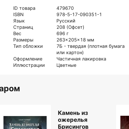
ID товара
479670
ISBN
978-5-17-090351-1
Язык
Русский
Страниц
208
(Офсет)
Вес
696
г
Размеры
263x205x18
мм
Тип обложки
7Б - твердая (плотная бумага
или картон)
Оформление
Частичная лакировка
Иллюстрации
Цветные
варом
Камень из
ожерелья
Брисингов