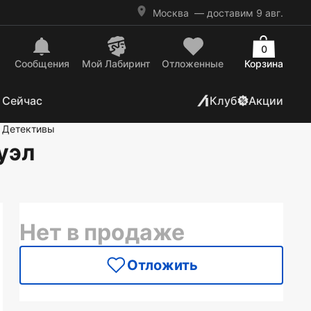
Москва
— доставим 9 авг.
0
Сообщения
Mой Лабиринт
Отложенные
Корзина
 Сейчас
Клуб
Акции
 Детективы
уэл
Нет в продаже
Отложить