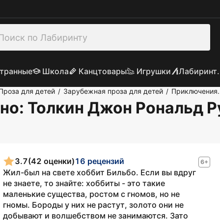
транные
Школа
Канцтовары
Игрушки
Лабиринт.
Проза для детей
Зарубежная проза для детей
Приключения.
/
/
тно
: Толкин Джон Рональд Р
3.7
(42 оценки)
16 рецензий
6+
Жил-был на свете хоббит Бильбо. Если вы вдруг
не знаете, то знайте: хоббиты - это такие
маленькие существа, ростом с гномов, но не
гномы. Бороды у них не растут, золото они не
добывают и волшебством не занимаются. Зато