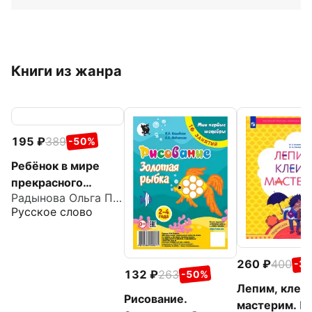
Книги из жанра
195
389
-50%
Ребёнок в мире
прекрасного
Радынова Ольга Петровна
Программа
Русское слово
художественно-
эстетического
развития детей
260
400
-3
дошкольного
132
263
-50%
возраста
Лепим, клеи
Рисование.
мастерим. П