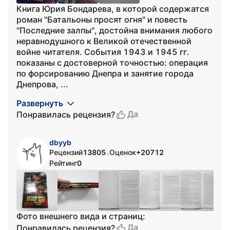
Книга Юрия Бондарева, в которой содержатся
роман "Батальоны просят огня" и повесть
"Последние залпы", достойна внимания любого
неравнодушного к Великой отечественной
войне читателя. События 1943 и 1945 гг.
показаны с достоверной точностью: операция
по форсированию Днепра и занятие города
Днепрова, ...
Развернуть
Да
Понравилась рецензия?
dbyyb
Рецензий
13805
Оценок
+20712
•
Рейтинг
0
Фото внешнего вида и страниц:
Да
Понравилась рецензия?