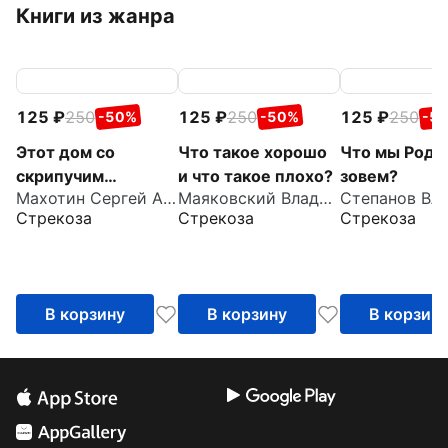
Книги из жанра
125
250
125
250
125
250
-50%
-50%
-5
Этот дом со
Что такое хорошо
Что мы Роди
скрипучим
и что такое плохо?
зовем?
Махотин Сергей Анатольевич
Маяковский Владимир Владимирович
крыльцом
Стрекоза
Стрекоза
Стрекоза
В корзину
В корзину
В корзин