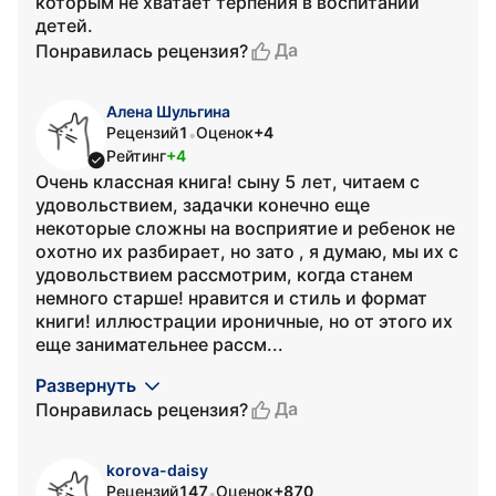
которым не хватает терпения в воспитании
детей.
Да
Понравилась рецензия?
Алена Шульгина
Рецензий
1
Оценок
+4
•
Рейтинг
+4
Очень классная книга! сыну 5 лет, читаем с
удовольствием, задачки конечно еще
некоторые сложны на восприятие и ребенок не
охотно их разбирает, но зато , я думаю, мы их с
удовольствием рассмотрим, когда станем
немного старше! нравится и стиль и формат
книги! иллюстрации ироничные, но от этого их
еще занимательнее рассм...
Развернуть
Да
Понравилась рецензия?
korova-daisy
Рецензий
147
Оценок
+870
•