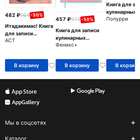
Книга для за
кулинарных
482
964
-50%
Попурри
457
913
рецептов. Ви
-50%
Итадакимас! Книга
Книга для записи
для записи
кулинарных
АСТ
рецептов
Феникс+
рецептов
Зверюшки, А5, 80
листов
В корзину
В корзину
В корзин
Мы в соцсетях
Каталог