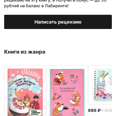
рецензию на эту книгу, и получить бонус — до 50
рублей на баланс в Лабиринте!
Написать рецензию
Книги из жанра
686
1 372
-