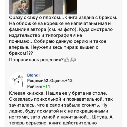
Сразу скажу о плохом...Книга издана с браком.
На обложке на корешке не напечатаны имя и
фамилия автора (см. на фото). Куда смотрело
издательство и типография я не
понимаю...Собираю данную серию и такое
впервые. Неужели весь тираж вышел с
браком???
Да
Понравилась рецензия?
Blondi
Рецензий
2
Оценок
+12
•
Рейтинг
+11
Клевая книжка. Нашла ее у брата на столе.
Оказалась прикольной и познавательной, так
зачиталась, что в салон забыла сгонять. Ну
ладно, буду лохматой и с не покрашенными
ногтями, зато умной и начитанной... Штука. А
теперь серьезно, книга действительно