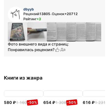
dbyyb
Рецензий
13805
Оценок
+20712
•
Рейтинг
+3
Фото внешнего вида и страниц:
Да
Понравилась рецензия?
Книги из жанра
580
1 160
654
1 308
616
1 231
-50%
-50%
-