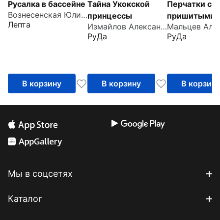
Русалка в бассейне
Тайна Укокской
Перчатки с
Вознесенская Юлия Николаевна
принцессы
пришитыми
Лепта
Измайлов Александр
пальцами
РуДа
РуДа
В корзину
В корзину
В корзин
Мы в соцсетях
Каталог