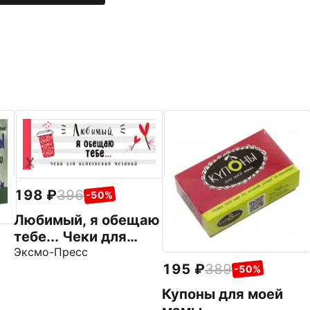
198
396
-50%
Любимый, я обещаю
тебе... Чеки для
исполнения
Эксмо-Пресс
195
389
желаний
-50%
Купоны для моей