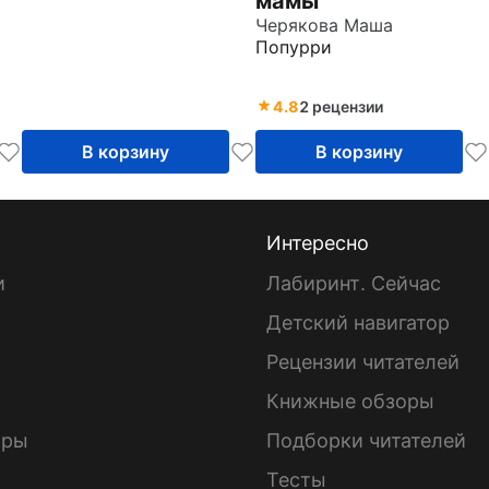
мамы
Черякова Маша
Попурри
4.8
2 рецензии
В корзину
В корзину
Интересно
и
Лабиринт. Сейчас
Детский навигатор
ы
Рецензии читателей
Книжные обзоры
ары
Подборки читателей
Тесты