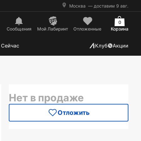
Москва
— доставим 9 авг.
0
Сообщения
Mой Лабиринт
Отложенные
Корзина
 Сейчас
Клуб
Акции
Нет в продаже
Отложить