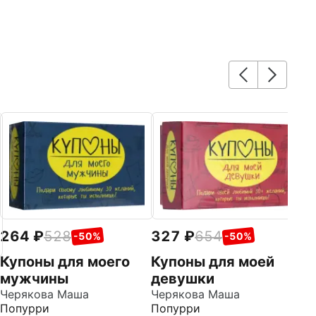
3
Л
чт
Ро
Це
264
528
327
654
-50%
-50%
Купоны для моего
Купоны для моей
мужчины
девушки
Черякова Маша
Черякова Маша
Попурри
Попурри