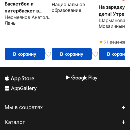
Баскетбол и
Национальное
по физическому
На зарядку в
образование
питербаскет в
развитию детей от
дети! Утренн
Несмеянов Анатолий Александрович
физическом
3 до 7 лет
зарядка в ср
Лань
воспитании детей
Мозаичный п
группе (4–5 
дошкольного и
Методическ
младшего
пособие
5
1 рецензия
школьного
возраста
В корзину
В корзину
В корзин
Мы в соцсетях
Каталог