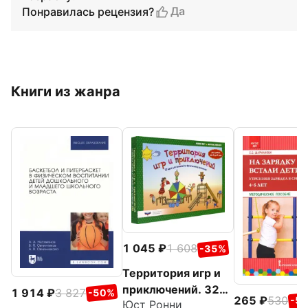
Да
Понравилась рецензия?
Книги из жанра
1 045
1 608
-35%
Территория игр и
приключений. 32
1 914
3 827
-50%
265
530
-5
Юст Ронни
идеи для занятий