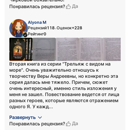
Да
Понравилась рецензия?
Alyona M
Рецензий
118
Оценок
+228
•
Рейтинг
0
Вторая книга из серии "Трельяж с видом на
море". Очень уважительно отношусь к
творчеству Веры Андреевны, но конкретно эта
серия далась мне тяжело. Причем, сюжет
очень интересный, именно стиль изложения у
меня не зашел. Повествование ведется от лица
разных героев, которые являются отражением
одного Я. У кажд...
Развернуть
Да
Понравилась рецензия?