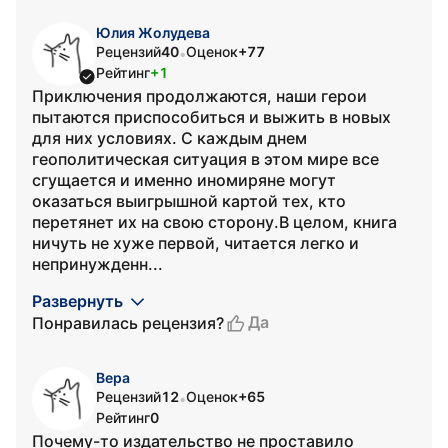
Юлия Жолудева
Рецензий
40
Оценок
+77
•
Рейтинг
+1
Приключения продолжаются, наши герои
пытаются приспособиться и выжить в новых
для них условиях. С каждым днем
геополитическая ситуация в этом мире все
сгущается и именно иномиряне могут
оказаться выигрышной картой тех, кто
перетянет их на свою сторону.В целом, книга
ничуть не хуже первой, читается легко и
непринужденн...
Развернуть
Да
Понравилась рецензия?
Вера
Рецензий
12
Оценок
+65
•
Рейтинг
0
Почему-то издательство не проставило