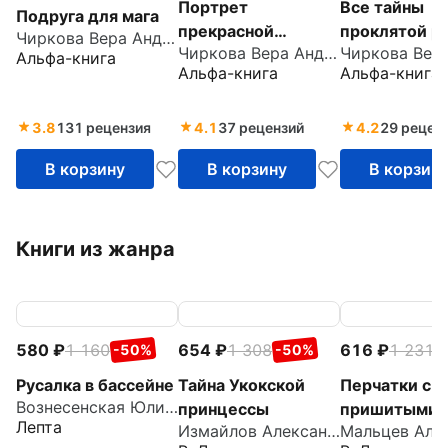
Портрет
Все тайны
Подруга для мага
прекрасной
проклятой р
Чиркова Вера Андреевна
Чиркова Вера Андреевна
принцессы
Альфа-книга
Альфа-книга
Альфа-книга
3.8
131 рецензия
4.1
37 рецензий
4.2
29 рецен
В корзину
В корзину
В корзин
Книги из жанра
580
1 160
654
1 308
616
1 231
-50%
-50%
-
Русалка в бассейне
Тайна Укокской
Перчатки с
Вознесенская Юлия Николаевна
принцессы
пришитыми
Лепта
Измайлов Александр
пальцами