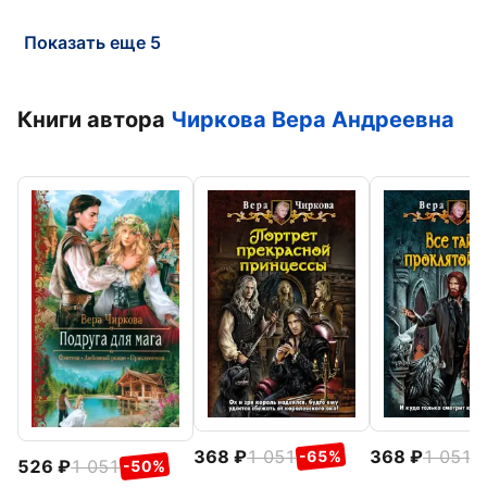
Показать еще 5
Книги автора
Чиркова Вера Андреевна
368
1 051
368
1 051
-65%
-
526
1 051
-50%