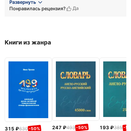
Развернуть
Да
Понравилась рецензия?
Книги из жанра
247
493
193
385
-50%
-5
315
630
-50%