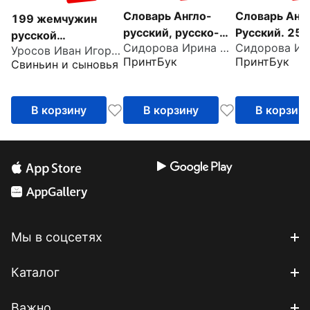
Словарь Англо-
Словарь Анг
199 жемчужин
русский, русско-
Русский. 25
русской
Сидорова Ирина Вадимовна
английский. 45000
слов
Уросов Иван Игоревич
фразеологии.
ПринтБук
ПринтБук
Свиньин и сыновья
слов
Школьный русско-
английский
этимологический
В корзину
В корзину
В корзин
словарь
фразеологизмов
Мы в соцсетях
Каталог
Важно