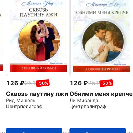
126
251
126
251
-50%
-50%
Сквозь паутину лжи
Обними меня крепче
Рид Мишель
Ли Миранда
Центрполиграф
Центрполиграф