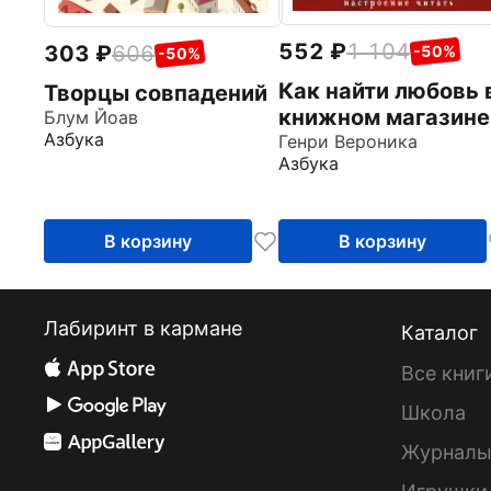
552
1 104
303
606
-50%
-50%
Как найти любовь 
Творцы совпадений
книжном магазине
Блум Йоав
Азбука
Генри Вероника
Азбука
В корзину
В корзину
Лабиринт в кармане
Каталог
Все книг
Школа
Журнал