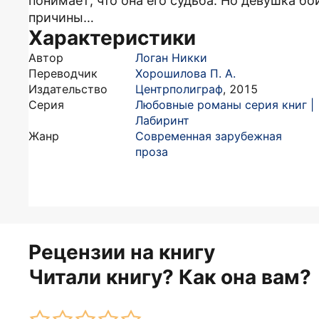
понимает, что она его судьба. Но девушка бо
причины…
Характеристики
Автор
Логан Никки
Переводчик
Хорошилова П. А.
Издательство
Центрполиграф
,
2015
Серия
Любовные романы серия книг |
Лабиринт
Жанр
Современная зарубежная
проза
Рецензии на книгу
Читали книгу? Как она вам?