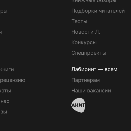
Книжные обзоры
ары
Подборки читателей
Тесты
ы
Новости Л.
Конкурсы
Спецпроекты
Лабиринт — всем
книги
 рецензию
Партнерам
каты
Наши вакансии
 нас
азы