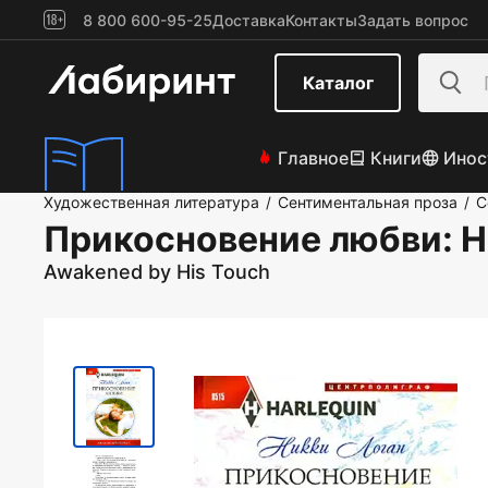
8 800 600-95-25
Доставка
Контакты
Задать вопрос
Каталог
Главное
Книги
Инос
Художественная литература
Сентиментальная проза
С
/
/
Прикосновение любви
: 
Awakened by His Touch