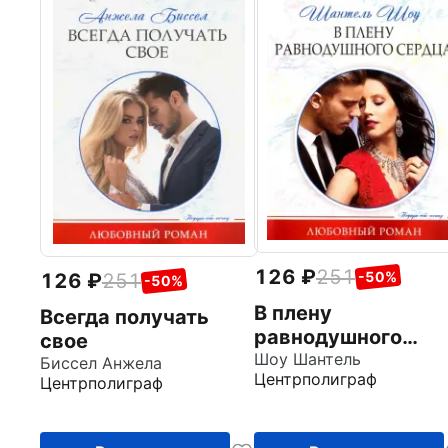
126
251
-50%
126
251
-50%
В плену
Всегда получать
равнодушного
свое
сердца
Шоу Шантель
Биссел Анжела
Центрполиграф
Центрполиграф