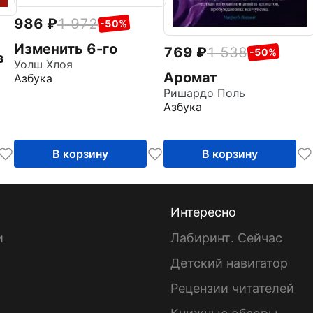
986
1 972
-50%
Изменить 6-го
769
1 538
-50%
в
Уолш Хлоя
Аромат
Азбука
Ришардо Поль
Азбука
В корзину
В корзину
Интересно
и
Лабиринт. Сейчас
Детский навигатор
ы
Рецензии читателей