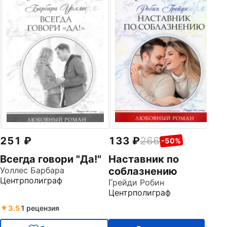
251
133
266
-50%
Всегда говори "Да!"
Наставник по
Уоллес Барбара
соблазнению
Центрполиграф
Грейди Робин
Центрполиграф
3.5
1 рецензия