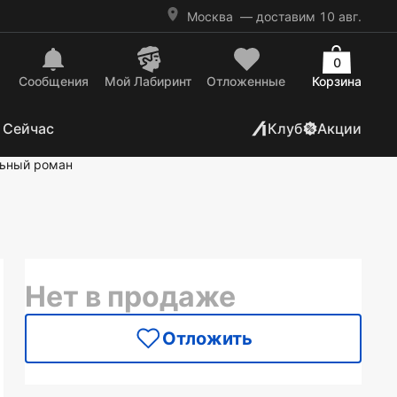
Москва
— доставим 10 авг.
0
Сообщения
Mой Лабиринт
Отложенные
Корзина
 Сейчас
Клуб
Акции
ьный роман
Нет в продаже
Отложить