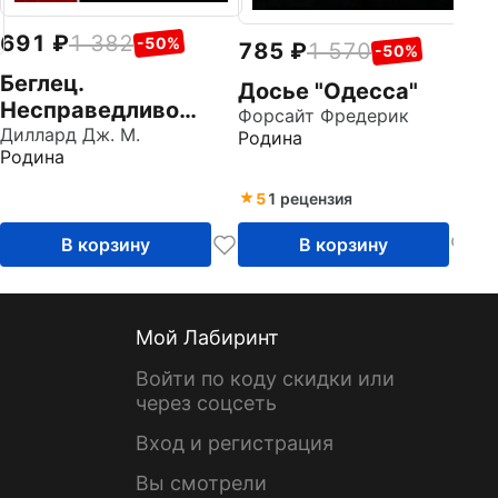
691
1 382
-50%
785
1 570
-50%
Беглец.
Досье "Одесса"
Несправедливо
Форсайт Фредерик
обвиненный
Диллард Дж. М.
Родина
Родина
5
1 рецензия
В корзину
В корзину
Мой Лабиринт
Войти по коду скидки или
через соцсеть
Вход и регистрация
Вы смотрели