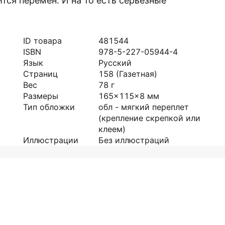
ится перемен. И на то есть серьезные
ID товара
481544
ISBN
978-5-227-05944-4
Язык
Русский
Страниц
158
(Газетная)
Вес
78
г
Размеры
165x115x8
мм
Тип обложки
обл - мягкий переплет
(крепление скрепкой или
клеем)
Иллюстрации
Без иллюстраций