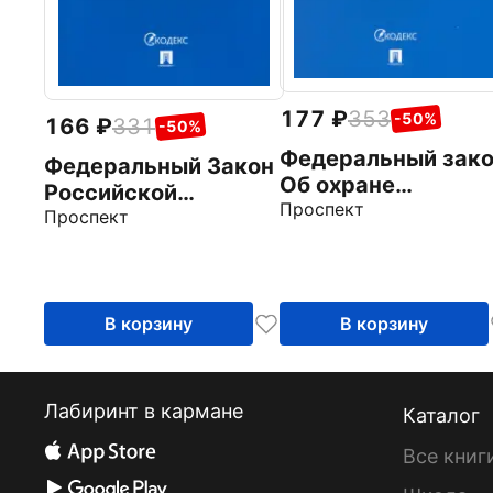
177
353
-50%
166
331
-50%
Федеральный зак
Федеральный Закон
Об охране
Российской
окружающей сре
Проспект
Федерации О
Проспект
№ 7-ФЗ
государственном
пенсионном
обеспечении №
166-ФЗ
В корзину
В корзину
Лабиринт в кармане
Каталог
Все книг