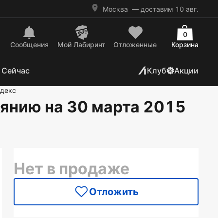
Москва
— доставим 10 авг.
0
Сообщения
Mой Лабиринт
Отложенные
Корзина
 Сейчас
Клуб
Акции
декс
янию на 30 марта 2015
Нет в продаже
Отложить