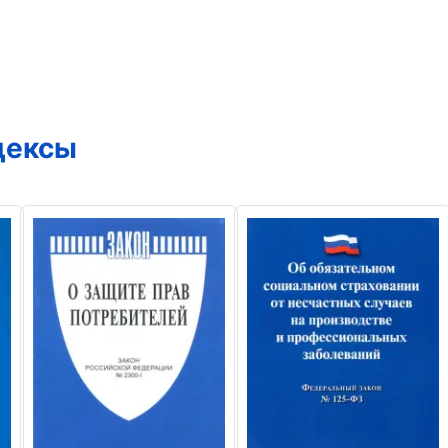
дексы