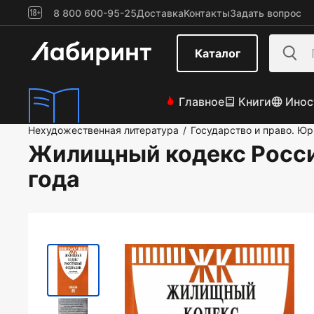
8 800 600-95-25
Доставка
Контакты
Задать вопрос
Каталог
Главное
Книги
Инос
Нехудожественная литература
Государство и право. Ю
/
Жилищный кодекс Росси
года