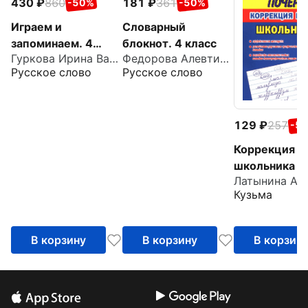
430
860
181
361
-50%
-50%
Играем и
Словарный
запоминаем. 4
блокнот. 4 класс
Гуркова Ирина Васильевна
Федорова Алевтина Рюриковна
класс. Тренажёр по
Русское слово
Русское слово
русскому языку
129
257
-5
Коррекция п
школьника
Латынина А. 
Кузьма
В корзину
В корзину
В корзин