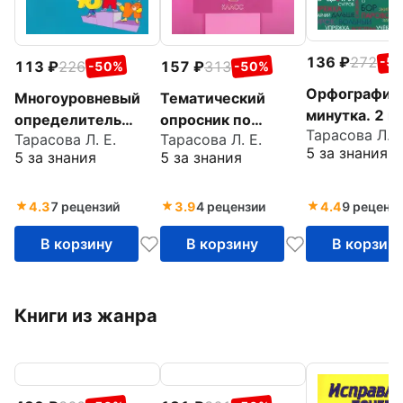
136
272
-5
113
226
157
313
-50%
-50%
Орфографич
Многоуровневый
Тематический
минутка. 2 к
определитель
опросник по
Тарасова Л. Е
Разрезной
Тарасова Л. Е.
Тарасова Л. Е.
качества знаний по
русскому языку. 4
5 за знания
5 за знания
5 за знания
материал в 6
русскому языку.
класс. ФГОС
вариантах
Начальная школа.
ФГОС НОО
4.3
7 рецензий
3.9
4 рецензии
4.4
9 реценз
В корзину
В корзину
В корзин
Книги из жанра