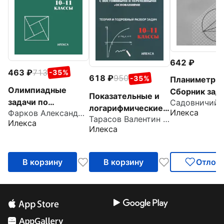
642
463
713
-35%
618
950
-35%
Планиметрия
Олимпиадные
Сборник зад
Показательные и
задачи по
абитуриенто
логарифмические
Илекса
Фарков Александр Викторович
математике. 10-11
Тарасов Валентин Алексеевич
функции и
Илекса
классы.
Илекса
выражения. 10-11
Подготовка,
классы. Теория и
разбор, практика
подробный разбор
В корзину
В корзину
Отлож
задач