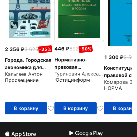
446
892
2 356
3 625
-50%
-35%
1 300
2 59
Нормативно-
Города. Городская
правовая
экономика для
Конституцио
Гуринович Александр Георгиевич
Кальгаев Антон
регламентация
практиков
правовой ста
Юстицинформ
Просвещение
бюджетного
общественн
НОРМА
процесса в России.
объединений
Учебное пособие
современной
России. Учеб
В корзину
В корзину
В корзин
пособие