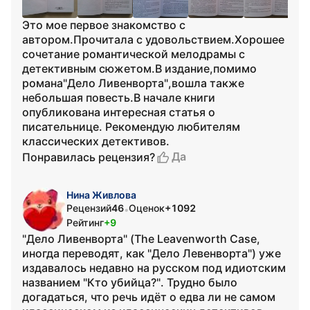
Это мое первое знакомство с
автором.Прочитала с удовольствием.Хорошее
сочетание романтической мелодрамы с
детективным сюжетом.В издание,помимо
романа"Дело Ливенворта",вошла также
небольшая повесть.В начале книги
опубликована интересная статья о
писательнице. Рекомендую любителям
классических детективов.
Да
Понравилась рецензия?
Нина Живлова
Рецензий
46
Оценок
+1092
•
Рейтинг
+9
"Дело Ливенворта" (The Leavenworth Case,
иногда переводят, как "Дело Левенворта") уже
издавалось недавно на русском под идиотским
названием "Кто убийца?". Трудно было
догадаться, что речь идёт о едва ли не самом