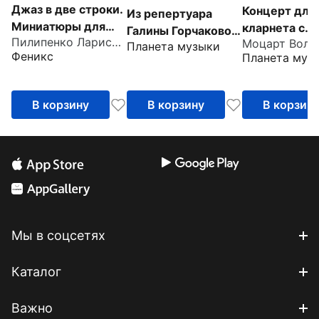
Джаз в две строки.
Концерт для
Из репертуара
Миниатюры для
кларнета с
Галины Горчаковой.
Пилипенко Лариса Васильевна
фортепиано
оркестром A-
Планета музыки
Арии итальянских
Феникс
Планета муз
622. Клавир 
композиторов.
партия
Веристы. Дж.
Пуччини. Ноты
В корзину
В корзину
В корзин
Мы в соцсетях
Каталог
Важно