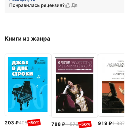
Да
Понравилась рецензия?
Книги из жанра
203
405
-50%
919
1 837
-
788
1 576
-50%