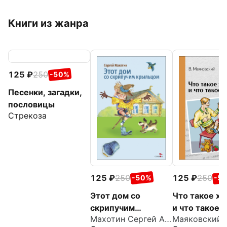
Книги из жанра
125
250
-50%
Песенки, загадки,
пословицы
Стрекоза
125
250
125
250
-50%
-5
Этот дом со
Что такое х
скрипучим
и что такое 
Махотин Сергей Анатольевич
крыльцом