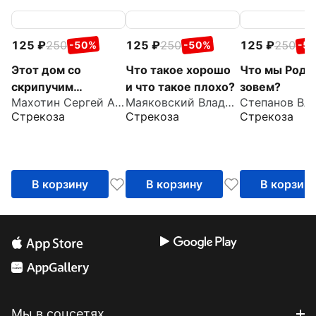
125
250
125
250
125
250
-50%
-50%
-5
Этот дом со
Что такое хорошо
Что мы Роди
скрипучим
и что такое плохо?
зовем?
Махотин Сергей Анатольевич
Маяковский Владимир Владимирович
крыльцом
Стрекоза
Стрекоза
Стрекоза
В корзину
В корзину
В корзин
Мы в соцсетях